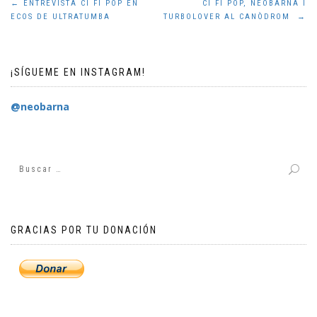
Navegación
←
ENTREVISTA CI FI POP EN
CI FI POP, NEOBARNA I
ECOS DE ULTRATUMBA
TURBOLOVER AL CANÒDROM
→
de
entradas
¡SÍGUEME EN INSTAGRAM!
@neobarna
GRACIAS POR TU DONACIÓN